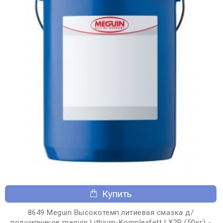
Купить
8649 Meguin Высокотемп.литиевая смазка д/
подшипников meguin Lithium-Komplexfett LX2P (50кг) -