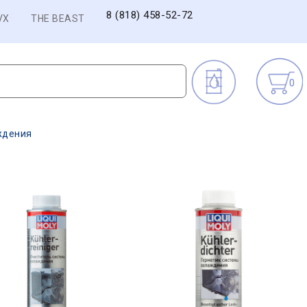
8 (818) 458-52-72
VX
THE BEAST
0
ждения