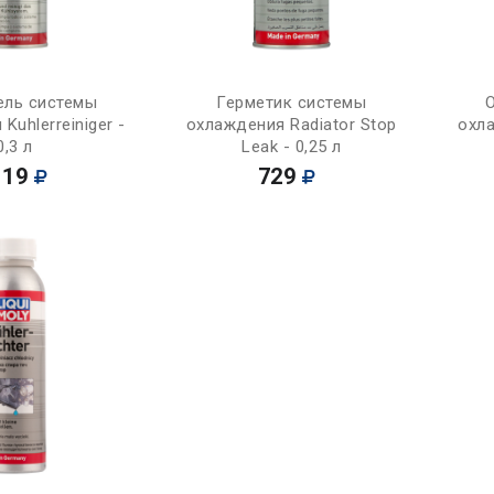
Купить
Купить
ель системы
Герметик системы
Kuhlerreiniger -
охлаждения Radiator Stop
охла
0,3 л
Leak - 0,25 л
119
729