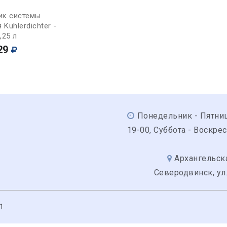
Купить
ик системы
Kuhlerdichter -
,25 л
29
Понедельник - Пятниц
19-00, Суббота - Воскре
Архангельска
Северодвинск, ул.
1