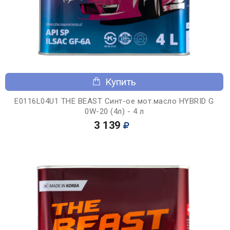
Купить
E0116L04U1 THE BEAST Синт-ое мот.масло HYBRID G
0W-20 (4л) - 4 л
3 139