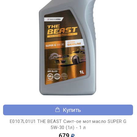
Купить
E0107L01U1 THE BEAST Синт-ое мот.масло SUPER G
5W-30 (1л) - 1 л
679