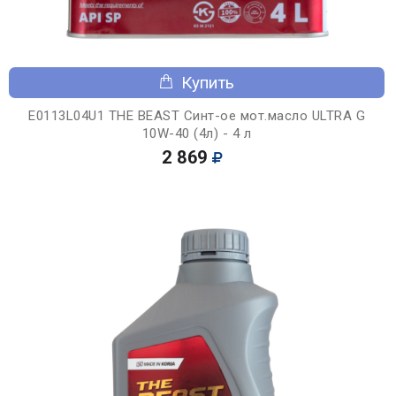
Купить
E0113L04U1 THE BEAST Синт-ое мот.масло ULTRA G
10W-40 (4л) - 4 л
2 869