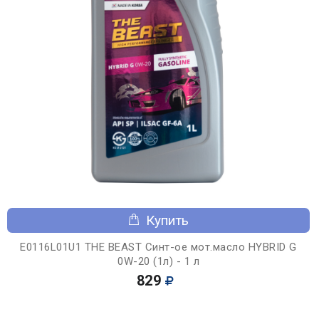
Купить
E0116L01U1 THE BEAST Синт-ое мот.масло HYBRID G
0W-20 (1л) - 1 л
829