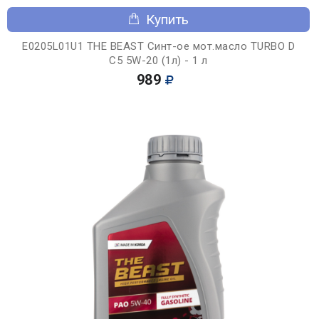
Купить
E0205L01U1 THE BEAST Синт-ое мот.масло TURBO D
C5 5W-20 (1л) - 1 л
989