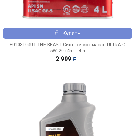
Купить
E0103L04U1 THE BEAST Синт-ое мот.масло ULTRA G
5W-20 (4л) - 4 л
2 999