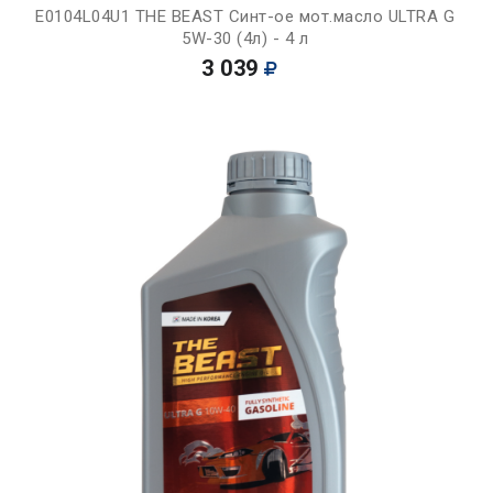
E0104L04U1 THE BEAST Синт-ое мот.масло ULTRA G
5W-30 (4л) - 4 л
3 039