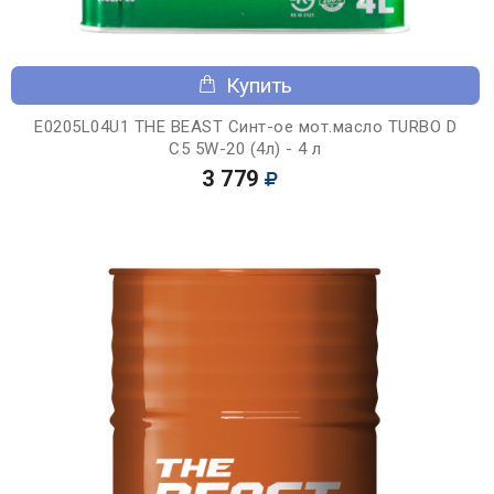
Купить
E0205L04U1 THE BEAST Синт-ое мот.масло TURBO D
C5 5W-20 (4л) - 4 л
3 779