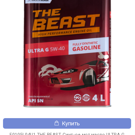
Купить
E0105L04U1 THE BEAST Синт-ое мот.масло ULTRA G