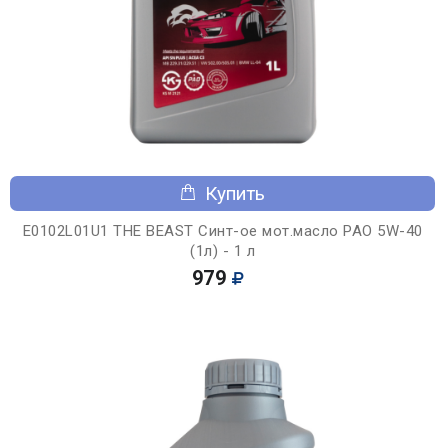
Купить
E0102L01U1 THE BEAST Синт-ое мот.масло PAO 5W-40
(1л) - 1 л
979