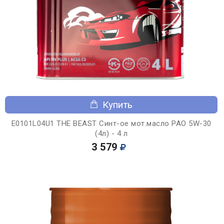
Купить
E0101L04U1 THE BEAST Синт-ое мот.масло PAO 5W-30
(4л) - 4 л
3 579