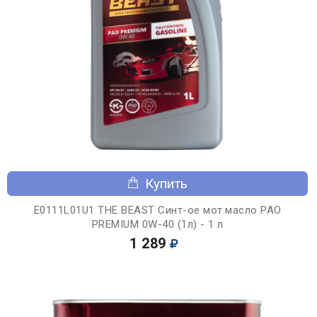
Купить
E0111L01U1 THE BEAST Синт-ое мот.масло PAO
PREMIUM 0W-40 (1л) - 1 л
1 289