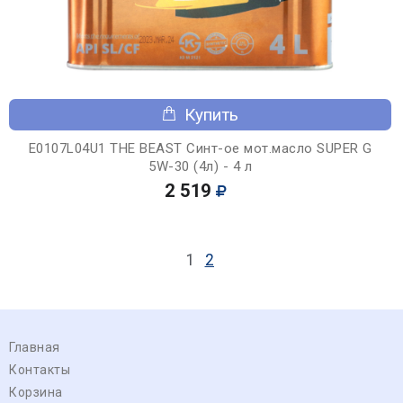
Купить
E0107L04U1 THE BEAST Синт-ое мот.масло SUPER G
5W-30 (4л) - 4 л
2 519
1
2
Главная
Контакты
Корзина