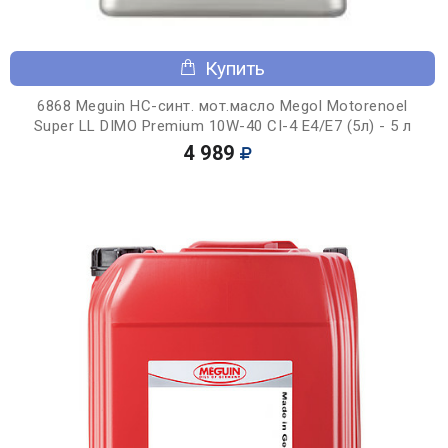
Купить
6868 Meguin НС-синт. мот.масло Megol Motorenoel
Super LL DIMO Premium 10W-40 CI-4 E4/E7 (5л) - 5 л
4 989