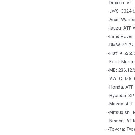
-Dexron: VI
-JWS: 3324 (
-Aisin Warne
-Isuzu: ATF 
-Land Rover
-BMW: 83 22 
-Fiat: 9.555
-Ford: Merco
-MB: 236.12/
-VW: G 055 
-Honda: ATF
-Hyundai: SP
-Mazda: ATF
-Mitsubishi:
-Nissan: AT-
-Toyota: Ty