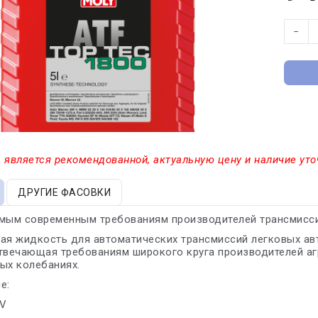
−
 является рекомендованной, актуальную цену и наличие уто
ДРУГИЕ ФАСОВКИ
амым современным требованиям производителей трансмисси
кая жидкость для автоматических трансмиссий легковых а
твечающая требованиям широкого круга производителей агр
ых колебаниях.
е:
LV