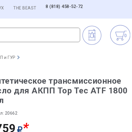
8 (818) 458-52-72
VX
THE BEAST
0
П и ГУР
тетическое трансмиссионное
ло для АКПП Top Tec ATF 1800
 л
л:
20662
*
759