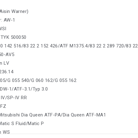
Aisin Warner)
r: AW-1
WSI
: TYK 500050
0 142 516/83 22 2 152 426/ATF M1375.4/83 22 2 289 720/83 22
550-AV5
n LV
236.14
005/G 055 540/G 060 162/G 055 162
 DW-1/ATF-3.1/Typ 3.0
 IV/SP-IV RR
 FZ
 Mitsubishi Dia Queen ATF-PA/Dia Queen ATF-MA1
Matic S Fluid/Matic P
pe WS