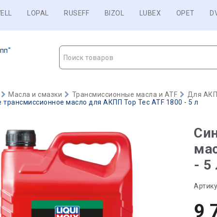
ELL
LOPAL
RUSEFF
BIZOL
LUBEX
OPET
D
пп"
Поиск товаров
Масла и смазки
Трансмиссионные масла и ATF
Для АКП
 трансмиссионное масло для АКПП Top Tec ATF 1800 - 5 л
Син
мас
- 5
Артику
9 